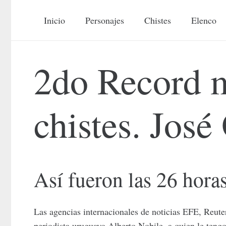
Inicio
Personajes
Chistes
Elenco
2do Record 
chistes. José
Así fueron las 26 hora
Las agencias internacionales de noticias EFE, Reuter
periodista uruguayo Alberto Nobile, a quien le tengo