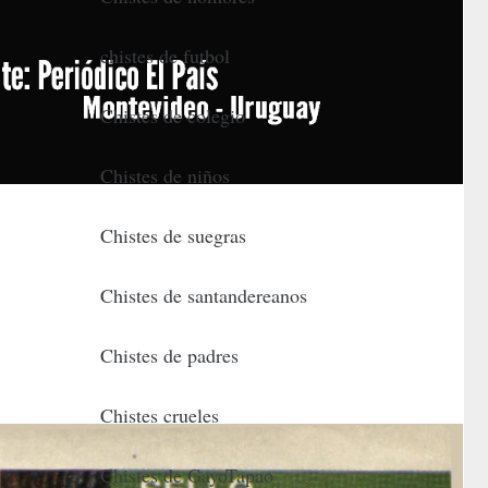
chistes de futbol
Chistes de colegio
Chistes de niños
Chistes de suegras
Chistes de santandereanos
Chistes de padres
Chistes crueles
Chistes de GayoTapao