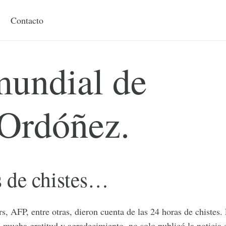
Contacto
mundial de
 Ordóñez.
s de chistes…
s, AFP, entre otras, dieron cuenta de las 24 horas de chistes. 
 mucha gratitud y agradecimiento, no solo publicó la noticia 