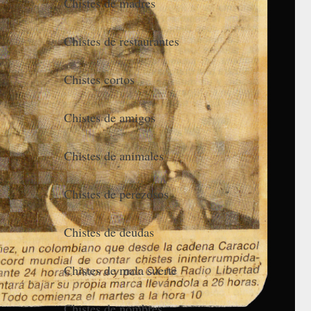
Chistes de madres
Chistes de restaurantes
Chistes cortos
Chistes de amigos
Chistes de animales
Chistes de perezosos
Chistes de deudas
Chistes de mala suerte
Chistes de nombres