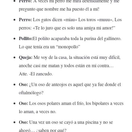
Perro:
A veces mi perro me mira detenidamente y me
pregunto que nombre me ha puesto él a mí!
Perro:
Los gatos dicen «miau» Los toros «muuu», Los
perros: «Te lo juro que es solo una amiga mi amor!”
Pollito:
El poliito acaparaba toda la purina del gallinero.
Lo que tenía era un “monopollo”
Queja:
Me voy de la casa, la situación está muy difícil,
anoche casi me matan y todos están en mi contra…
Atte. -El zancudo.
Oso:
¿Un oso de anteojos es aquel que ya fue donde el
oftalmólogo?
Oso:
Los osos polares aman el frío, los bipolares a veces
lo aman, a veces no.
Oso:
Una vez un oso se cayó a una piscina y no se
ahogó… ¿saben por qué?