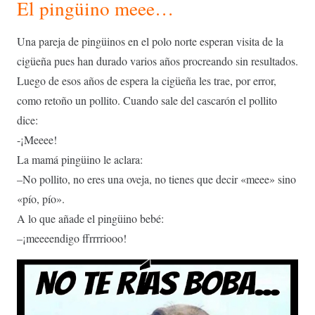
El pingüino meee…
Una pareja de pingüinos en el polo norte esperan visita de la
cigüeña pues han durado varios años procreando sin resultados.
Luego de esos años de espera la cigüeña les trae, por error,
como retoño un pollito. Cuando sale del cascarón el pollito
dice:
-¡Meeee!
La mamá pingüino le aclara:
–No pollito, no eres una oveja, no tienes que decir «meee» sino
«pío, pío».
A lo que añade el pingüino bebé:
–¡meeeendigo ffrrrriooo!