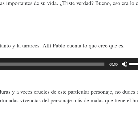
nas importantes de su vida. ¿Triste verdad? Bueno, eso era lo 
tanto y la tararees. Allí Pablo cuenta lo que cree que es.
Util
00:00
las
tec
de
 duras y a veces crueles de este particular personaje, no dudes 
fle
nfortunadas vivencias del personaje más de malas que tiene el h
arr
par
aum
o