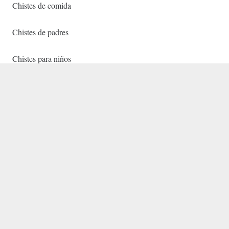
Chistes de comida
Chistes de padres
Chistes para niños
Chistes de nombres
Chistes de políticos
Chistes de colegio
Chistes de santandereanos
Chistes cortos
Chistes de animales